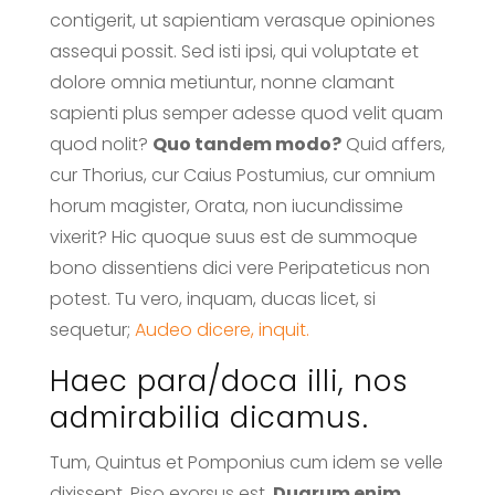
contigerit, ut sapientiam verasque opiniones
assequi possit. Sed isti ipsi, qui voluptate et
dolore omnia metiuntur, nonne clamant
sapienti plus semper adesse quod velit quam
quod nolit?
Quo tandem modo?
Quid affers,
cur Thorius, cur Caius Postumius, cur omnium
horum magister, Orata, non iucundissime
vixerit? Hic quoque suus est de summoque
bono dissentiens dici vere Peripateticus non
potest. Tu vero, inquam, ducas licet, si
sequetur;
Audeo dicere, inquit.
Haec para/doca illi, nos
admirabilia dicamus.
Tum, Quintus et Pomponius cum idem se velle
dixissent, Piso exorsus est.
Duarum enim