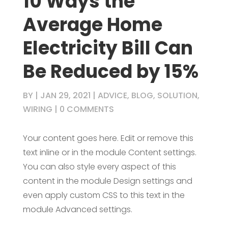
10 Ways the
Average Home
Electricity Bill Can
Be Reduced by 15%
BY
|
JAN 29, 2021
|
ADVICE
,
BLOG
,
SOLUTION
,
WIRING
|
0 COMMENTS
Your content goes here. Edit or remove this
text inline or in the module Content settings.
You can also style every aspect of this
content in the module Design settings and
even apply custom CSS to this text in the
module Advanced settings.