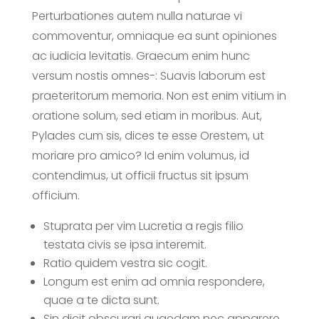
Perturbationes autem nulla naturae vi
commoventur, omniaque ea sunt opiniones
ac iudicia levitatis. Graecum enim hunc
versum nostis omnes-: Suavis laborum est
praeteritorum memoria. Non est enim vitium in
oratione solum, sed etiam in moribus. Aut,
Pylades cum sis, dices te esse Orestem, ut
moriare pro amico? Id enim volumus, id
contendimus, ut officii fructus sit ipsum
officium.
Stuprata per vim Lucretia a regis filio
testata civis se ipsa interemit.
Ratio quidem vestra sic cogit.
Longum est enim ad omnia respondere,
quae a te dicta sunt.
Sin dicit obscurari quaedam nec apparere,