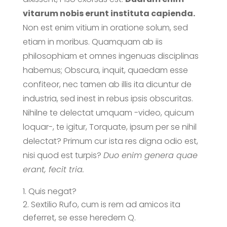
vitarum nobis erunt instituta capienda.
Non est enim vitium in oratione solum, sed
etiam in moribus. Quamquam ab iis
philosophiam et omnes ingenuas disciplinas
habemus; Obscura, inquit, quaedam esse
confiteor, nec tamen ab illis ita dicuntur de
industria, sed inest in rebus ipsis obscuritas.
Nihilne te delectat umquam -video, quicum
loquar-, te igitur, Torquate, ipsum per se nihil
delectat? Primum cur ista res digna odio est,
nisi quod est turpis?
Duo enim genera quae
erant, fecit tria.
Quis negat?
Sextilio Rufo, cum is rem ad amicos ita
deferret, se esse heredem Q.