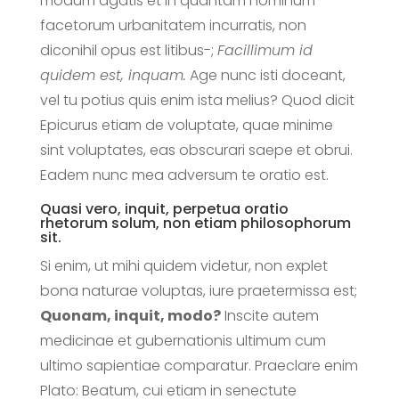
modum agatis et in quantam hominum
facetorum urbanitatem incurratis, non
diconihil opus est litibus-;
Facillimum id
quidem est, inquam.
Age nunc isti doceant,
vel tu potius quis enim ista melius? Quod dicit
Epicurus etiam de voluptate, quae minime
sint voluptates, eas obscurari saepe et obrui.
Eadem nunc mea adversum te oratio est.
Quasi vero, inquit, perpetua oratio
rhetorum solum, non etiam philosophorum
sit.
Si enim, ut mihi quidem videtur, non explet
bona naturae voluptas, iure praetermissa est;
Quonam, inquit, modo?
Inscite autem
medicinae et gubernationis ultimum cum
ultimo sapientiae comparatur. Praeclare enim
Plato: Beatum, cui etiam in senectute