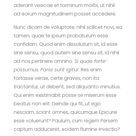
aderant vesicae et torminum morbi, ut nihil
ad eorum magnitudinem posset accedere.
Nunc dicam de voluptate, nihil scilicet novi, ea
tamen, quae te ipsum probaturum esse
confidam. Quod enim dissolutum sit, id esse
sine sensu, quod autem sine sensu sit, id nihil
ad nos pertinere omnino.
Si quae forte-
possumus.
Paria sunt igitur.
Res enim
fortasse verae, certe graves, non ita
tractantur, ut debent, sed aliquanto minutius.
Qui enim existimabit posse se miserum esse
beatus non erit. Deinde qui fit, ut ego
nesciam, sciant omnes, quicumque Epicurei
esse voluerunt? Paulum, cum regem Persem
captum adduceret, eodem flumine invectio?