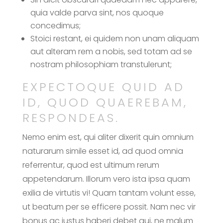
quia valde parva sint, nos quoque
concedimus;
Stoici restant, ei quidem non unam aliquam
aut alteram rem a nobis, sed totam ad se
nostram philosophiam transtulerunt;
EXPECTOQUE QUID AD
ID, QUOD QUAEREBAM,
RESPONDEAS.
Nemo enim est, qui aliter dixerit quin omnium
naturarum simile esset id, ad quod omnia
referrentur, quod est ultimum rerum
appetendarum. Illorum vero ista ipsa quam
exilia de virtutis vi! Quam tantam volunt esse,
ut beatum per se efficere possit. Nam nec vir
bonus ac iustus haberi debet qui, ne malum