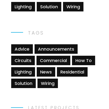
Lighting
Solution
Wiring
TAGS
Advice
Announcements
Circuits
Commercial
How To
Lighting
News
Residential
Solution
Wiring
LATEST PROJECTS