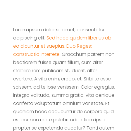
Lorem ipsum dolor sit amet, consectetur
adipiscing elit.
Sed haec quidem liberius ab
eo dicuntur et saepius.
Duo Reges:
constructio interrete.
Gracchum patrem non
beatiorem fuisse quam fillum, cum alter
stabilire rem publicam studuerit, alter
evertere. A villa enim, credo, et: Si ibi te esse
scissem, ad te ipse venissem. Color egregius,
integra valitudo, summa gratia, vita denique
conferta voluptatum omnium varietate. Et
quoniam haec deducuntur de corpore quid
est cur non recte pulchritudo etiam ipsa
propter se expetenda ducatur? Tanti autem