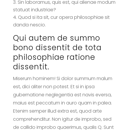
Sin laboramus, quis est, qui alienae modum
statuat industriae?
Quod si ita sit, cur opera philosophiae sit
danda nescio.
Qui autem de summo
bono dissentit de tota
philosophiae ratione
dissentit.
Miserum hominem! Si dolor summum malum
est, dici aliter non potest. Et si in ipsa
gubernatione neglegentia est navis eversa,
maius est peccatum in auro quam in palea.
Etenim semper illud extra est, quod arte
comprehenditur. Non igitur de improbo, sed
de callido improbo quaerimus, qualis Q. Sunt