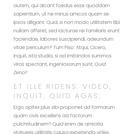
autem, qui dicant foedus esse quoddam
sapientium, ut ne minus amicos quam se
ipsos diligant. Quid, si non modo utilitatem tibi
nullam afferet, sed iacturae rei familiaris erunt
faciendae, labores suscipiendi, adeundum
vitae periculum? Tum Piso: Atqui, Cicero,
inquit, ista studia, si ad imitandos summos
viros spectant, ingeniosorum sunt;
Quid
Zeno?
ET ILLE RIDENS: VIDEO,
INQUIT, QUID AGAS;
Ergo opifex plus sibi proponet ad formarum
quam civis excellens ad factorum
pulchritudinem? Quid enim de amicitia
statueris utilitatis causa expetenda vides.