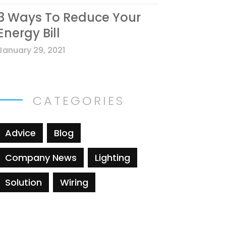
3 Ways To Reduce Your
Energy Bill
January 29, 2021
CATEGORIES
Advice
Blog
Company News
Lighting
Solution
Wiring