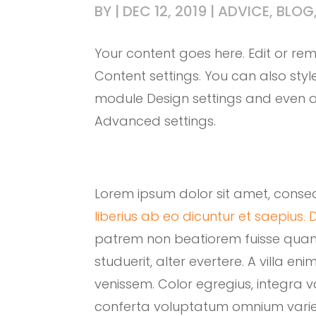
BY
|
DEC 12, 2019
|
ADVICE
,
BLOG
Your content goes here. Edit or remo
Content settings. You can also styl
module Design settings and even a
Advanced settings.
Lorem ipsum dolor sit amet, consect
liberius ab eo dicuntur et saepius.
D
patrem non beatiorem fuisse quam 
studuerit, alter evertere. A villa enim
venissem. Color egregius, integra 
conferta voluptatum omnium varie