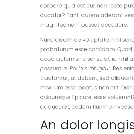
corpore quid est cur non recte pu
ducatur? Tanti autem aderant vesi
magnitudinem posset accedere.
Nunc dicam de voluptate, nihil scil
probaturum esse confidam. Quod eni
quod autem sine sensu sit, id nihil
possumus.
Paria sunt igitur.
Res enim
tractantur, ut debent, sed aliquant
miserum esse beatus non erit. Deind
quicumque Epicurei esse volueru
adduceret, eodem flumine invectio
An dolor long