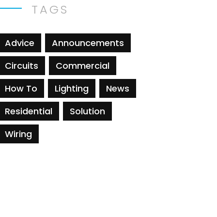
TAGS
Advice
Announcements
Circuits
Commercial
How To
Lighting
News
Residential
Solution
Wiring