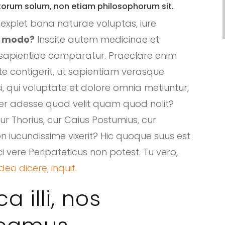
etorum solum, non etiam philosophorum sit.
n explet bona naturae voluptas, iure
, modo?
Inscite autem medicinae et
 sapientiae comparatur. Praeclare enim
te contigerit, ut sapientiam verasque
psi, qui voluptate et dolore omnia metiuntur,
er adesse quod velit quam quod nolit?
ur Thorius, cur Caius Postumius, cur
 iucundissime vixerit? Hic quoque suus est
vere Peripateticus non potest. Tu vero,
eo dicere, inquit.
 illi, nos