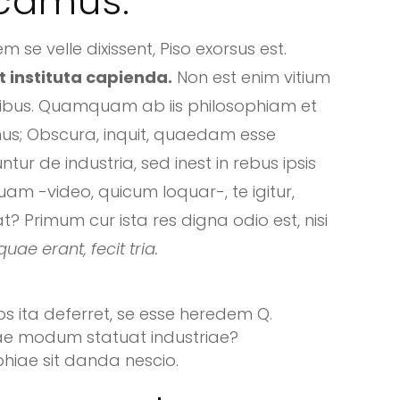
icamus.
se velle dixissent, Piso exorsus est.
 instituta capienda.
Non est enim vitium
oribus. Quamquam ab iis philosophiam et
us; Obscura, inquit, quaedam esse
ntur de industria, sed inest in rebus ipsis
uam -video, quicum loquar-, te igitur,
t? Primum cur ista res digna odio est, nisi
ae erant, fecit tria.
os ita deferret, se esse heredem Q.
enae modum statuat industriae?
ophiae sit danda nescio.