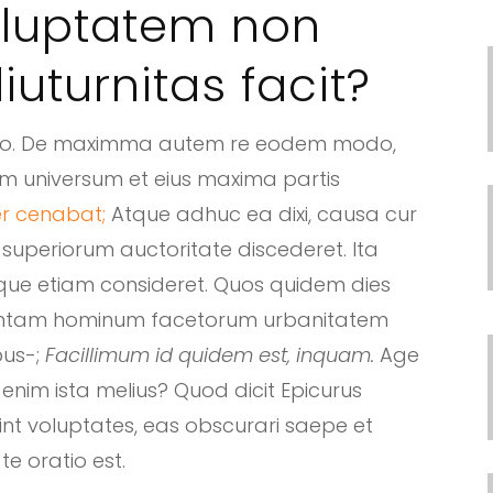
oluptatem non
iuturnitas facit?
puto. De maximma autem re eodem modo,
 universum et eius maxima partis
ter cenabat;
Atque adhuc ea dixi, causa cur
superiorum auctoritate discederet. Ita
tque etiam consideret. Quos quidem dies
ntam hominum facetorum urbanitatem
ibus-;
Facillimum id quidem est, inquam.
Age
s enim ista melius? Quod dicit Epicurus
nt voluptates, eas obscurari saepe et
e oratio est.