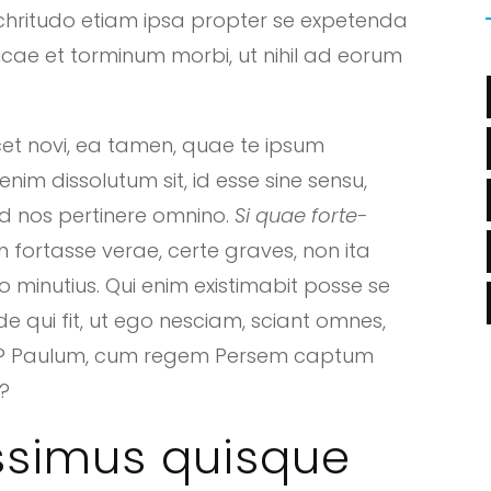
lchritudo etiam ipsa propter se expetenda
cae et torminum morbi, ut nihil ad eorum
icet novi, ea tamen, quae te ipsum
m dissolutum sit, id esse sine sensu,
 ad nos pertinere omnino.
Si quae forte-
 fortasse verae, certe graves, non ita
o minutius. Qui enim existimabit posse se
e qui fit, ut ego nesciam, sciant omnes,
nt? Paulum, cum regem Persem captum
?
issimus quisque