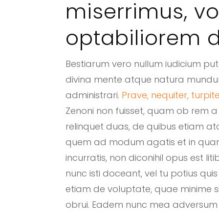
miserrimus, v
optabiliorem d
Bestiarum vero nullum iudicium 
divina mente atque natura mundum
administrari.
Prave, nequiter, turpi
Zenoni non fuisset, quam ob rem a 
relinquet duas, de quibus etiam a
quem ad modum agatis et in qua
incurratis, non diconihil opus est lit
nunc isti doceant, vel tu potius qui
etiam de voluptate, quae minime si
obrui. Eadem nunc mea adversum t