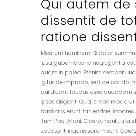
Qui autem de
dissentit de t
ratione dissent
Miserum hominem! Si dolor summum m
ipsa gubernatione neglegentia est
quam in palea. Etenim semper illud
igitur de improbo, sed de callido 
qui dicant foedus esse quoddam s
ipsos diligant. Quid, si non modo uti
familiaris erunt faciendae, labore
Tum Piso: Atqui, Cicero, inquit, ist
spectant, ingeniosorum sunt;
Quid 