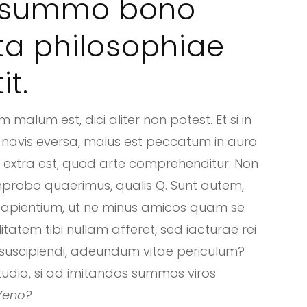
 summo bono
ota philosophiae
it.
alum est, dici aliter non potest. Et si in
 navis eversa, maius est peccatum in auro
 extra est, quod arte comprehenditur. Non
improbo quaerimus, qualis Q. Sunt autem,
apientium, ut ne minus amicos quam se
litatem tibi nullam afferet, sed iacturae rei
s suscipiendi, adeundum vitae periculum?
a studia, si ad imitandos summos viros
Zeno?