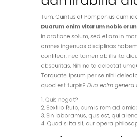
admirabilia d
Tum, Quintus et Pomponius cum idem 
Duarum enim vitarum nobis erunt
in oratione solum, sed etiam in m
omnes ingenuas disciplinas habem
confiteor, nec tamen ab illis ita dicu
obscuritas. Nihilne te delectat umq
Torquate, ipsum per se nihil delecta
quod est turpis?
Duo enim genera qu
Quis negat?
Sextilio Rufo, cum is rem ad amic
Sin laboramus, quis est, qui ali
Quod si ita sit, cur opera philos