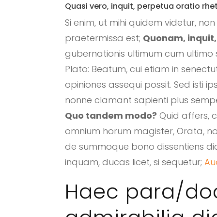
Quasi vero, inquit, perpetua oratio rh
Si enim, ut mihi quidem videtur, no
praetermissa est;
Quonam, inquit
gubernationis ultimum cum ultimo
Plato: Beatum, cui etiam in senectu
opiniones assequi possit. Sed isti i
nonne clamant sapienti plus semp
Quo tandem modo?
Quid affers, c
omnium horum magister, Orata, non
de summoque bono dissentiens dici 
inquam, ducas licet, si sequetur;
Aud
Haec para/doca